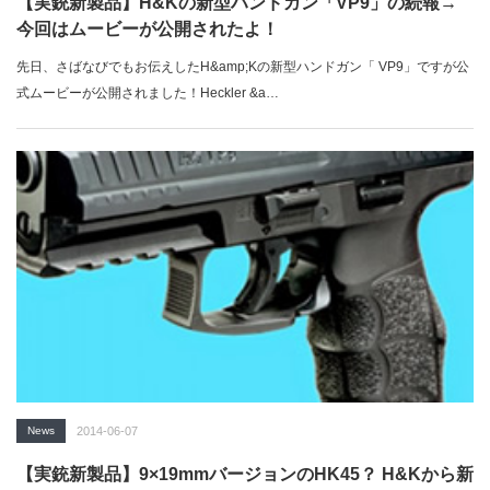
【実銃新製品】H&Kの新型ハンドガン「VP9」の続報→
今回はムービーが公開されたよ！
先日、さばなびでもお伝えしたH&amp;Kの新型ハンドガン「 VP9」ですが公
式ムービーが公開されました！Heckler &a…
News
2014-06-07
【実銃新製品】9×19mmバージョンのHK45？ H&Kから新