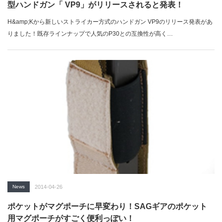
型ハンドガン「 VP9」がリリースされると発表！
H&amp;Kから新しいストライカー方式のハンドガン VP9のリリース発表があ
りました！既存ラインナップで人気のP30との互換性が高く…
News
2014-04-26
ポケットがマグポーチに早変わり！SAGギアのポケット
用マグポーチがすごく便利っぽい！