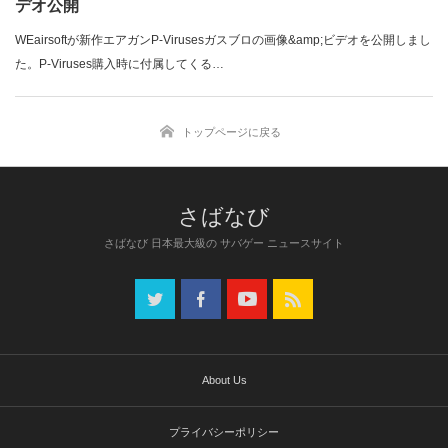
デオ公開
WEairsoftが新作エアガンP-Virusesガスブロの画像&amp;ビデオを公開しまし
た。P-Viruses購入時に付属してくる…
トップページに戻る
さばなび 日本最大級の サバゲー ニュースサイト
About Us
プライバシーポリシー