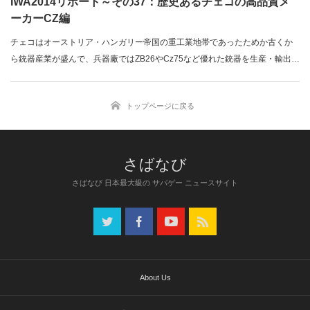
IWA2014リポート～その37：歴史あるチェコの高品質メ
ーカーCZ編
チェコはオーストリア・ハンガリー帝国の重工業地帯であったためか古くか
ら銃器産業が盛んで、兵器廠ではZB26やCz75など優れた銃器を生産・輸出し
ていま…
トップページに戻る
さばなび 日本最大級の サバゲー ニュースサイト
About Us