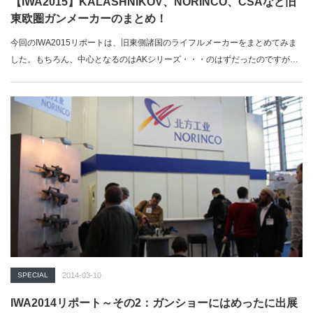
【IWA2015】KALASHNIKOV、NORINCO、CSAなど旧
東欧圏ガンメーカーのまとめ！
今回のIWA2015リポートは、旧東側諸国のライフルメーカーをまとめてみま
した。もちろん、中心となるのはAKシリーズ・・・のはずだったのですが…
SPECIAL
2014-03-10
IWA2014リポート～その2：ガンショーにはめったに出展