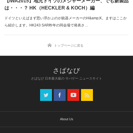
【IWA2015】地元ドイツのメジャーメーカー、でも新製品
は・・・？ HK（HECKLER & KOCH）編
ドイツといえばまず思い浮かぶのが銃器メーカーのH&amp;K。ますはここか
ら紹介します。HK243 SAR昨年の同会場で発表さ…
トップページに戻る
さばなび 日本最大級の サバゲー ニュースサイト
About Us