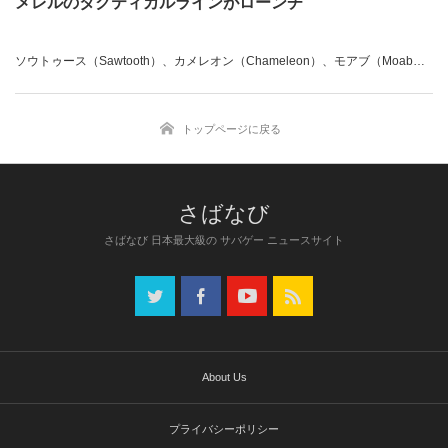
メレルのタクティカルラインがローンチ
ソウトゥース（Sawtooth）、カメレオン（Chameleon）、モアブ（Moab）
…、米軍をはじめとする西側諸国の特殊部隊を中心に、文字通りその足元を
支えてきたアウトドアブーツブランドのメレル（Merrell）。
トップページに戻る
米ミシガン州ロックフォードに本拠を構えるウルバリン・ワールドワイド社
（Wolverine World Wide, Inc.）の傘下にあるメレルが、タクティカルライン
をローンチさせている。
「ミリブロNews」で続きを読む
さばなび 日本最大級の サバゲー ニュースサイト
About Us
プライバシーポリシー