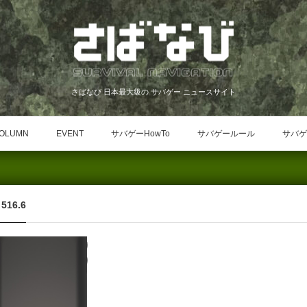
さばなび 日本最大級の サバゲー ニュースサイト
OLUMN
EVENT
サバゲーHowTo
サバゲールール
サバゲ
516.6