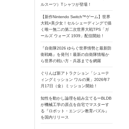
ルスーツ）Tシャツが登場！
【新作Nintendo Switch™ゲーム】世界
大戦×美少女！セルシェーディングで描
く唯一無二の第二次世界大戦TPS「ガ
ールズ ウォーズ 1939」配信開始！
『自衛隊2026 ゆらぐ世界情勢と最新防
衛戦略』を発刊！最新の自衛隊情報か
ら世界の戦い方・兵器までを網羅
ぐりんぱ新アトラクション「シューテ
ィングミッション ワルの巣」2026年7
月17日（金）ミッション開始！
知性を動かし論理を組み立てるーBLDB
が機械工学の原点を自宅でマスターす
る『ロボット・エンジン教育パズル』
を国内リリース