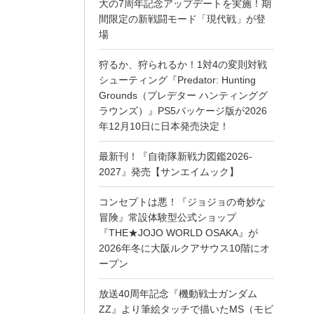
大の7周年記念アップデートを実施！期
間限定の新戦闘モード「現代戦」が登
場
狩るか、狩られるか！1対4の変則対戦
シューティング『Predator: Hunting
Grounds（プレデター ハンティンググ
ラウンズ）』PS5パッケージ版が2026
年12月10日に日本発売決定！
最新刊！『自衛隊新戦力図鑑2026-
2027』発売【サンエイムック】
コンセプトは悪！『ジョジョの奇妙な
冒険』常設体験型公式ショップ
『THE★JOJO WORLD OSAKA』が
2026年冬に大阪ルクアサウス10階にオ
ープン
放送40周年記念『機動戦士ガンダム
ZZ』より筆絵タッチで描いたMS（モビ