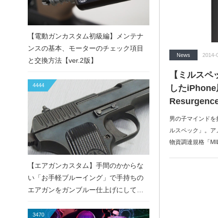
【電動ガンカスタム初級編】メンテナ
ンスの基本、モーターのチェック項目
News
2014-
と交換方法【ver.2版】
【ミルスペ
4444
したiPhon
Resurge
男の子マインドを
ルスペック」。ア
物資調達規格「MIL-
【エアガンカスタム】手間のかからな
い「お手軽ブルーイング」で手持ちの
エアガンをガンブルー仕上げにしてみ
た！
3470