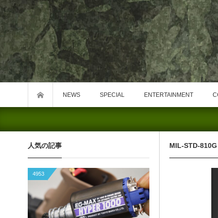
NEWS
SPECIAL
ENTERTAINMENT
C
人気の記事
MIL-STD-810G 
4953