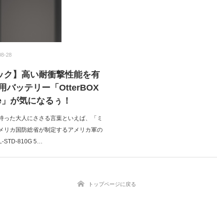
08-28
ック】高い耐衝撃性能を有
e用バッテリー「OtterBOX
nce」が気になるぅ！
持った大人にささる言葉といえば、「ミ
メリカ国防総省が制定するアメリカ軍の
STD-810G 5…
トップページに戻る