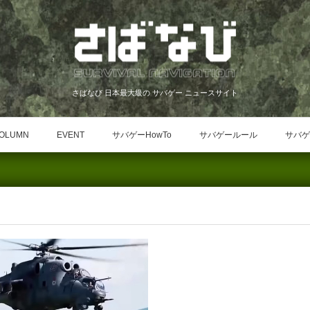
さばなび 日本最大級の サバゲー ニュースサイト
OLUMN
EVENT
サバゲーHowTo
サバゲールール
サバゲ