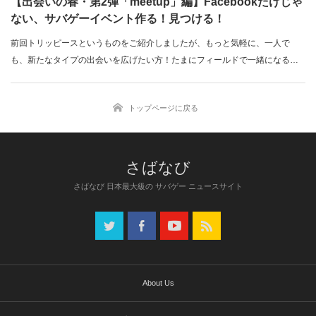
【出会いの春・第2弾「meetup」編】Facebookだけじゃ
ない、サバゲーイベント作る！見つける！
前回トリッピースというものをご紹介しましたが、もっと気軽に、一人で
も、新たなタイプの出会いを広げたい方！たまにフィールドで一緒になる外
国人グループとも…
トップページに戻る
さばなび 日本最大級の サバゲー ニュースサイト
About Us