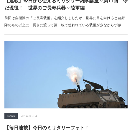
【連載】今日から使えるミリタリー雑学講座～第11回 今
だ現役！ 世界のご長寿兵器～陸軍編
前回は自衛隊の「ご長寿装備」を紹介しましたが、世界に目を向けると自衛
隊のもの以上に、長きに渡って第一線で使われている装備が少なからず存在
します。今…
News
2014-05-04
【毎日連載】今日のミリタリーフォト！