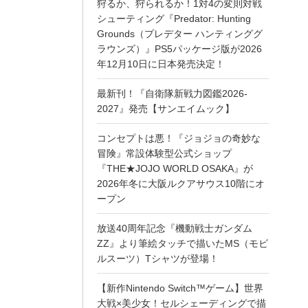
狩るか、狩られるか！1対4の変則対戦
シューティング『Predator: Hunting
Grounds（プレデター ハンティンググ
ラウンズ）』PS5パッケージ版が2026
年12月10日に日本発売決定！
最新刊！『自衛隊新戦力図鑑2026-
2027』発売【サンエイムック】
コンセプトは悪！『ジョジョの奇妙な
冒険』常設体験型公式ショップ
『THE★JOJO WORLD OSAKA』が
2026年冬に大阪ルクアサウス10階にオ
ープン
放送40周年記念『機動戦士ガンダム
ZZ』より筆絵タッチで描いたMS（モビ
ルスーツ）Tシャツが登場！
【新作Nintendo Switch™ゲーム】世界
大戦×美少女！セルシェーディングで描