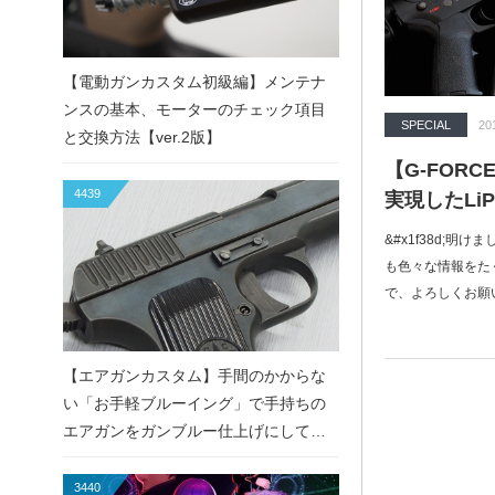
【電動ガンカスタム初級編】メンテナ
ンスの基本、モーターのチェック項目
SPECIAL
20
と交換方法【ver.2版】
【G-FOR
4439
実現したLi
&#x1f38d;明け
も色々な情報をた
で、よろしくお願
【エアガンカスタム】手間のかからな
い「お手軽ブルーイング」で手持ちの
エアガンをガンブルー仕上げにしてみ
た！
3440