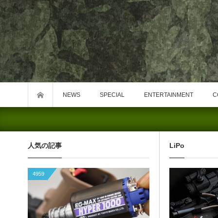
NEWS
SPECIAL
ENTERTAINMENT
C
人気の記事
LiPo
4959