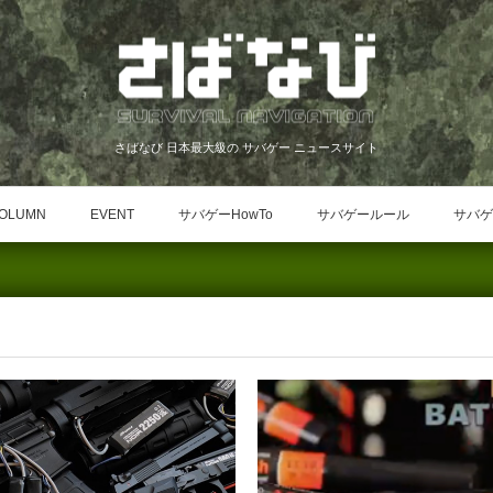
さばなび 日本最大級の サバゲー ニュースサイト
OLUMN
EVENT
サバゲーHowTo
サバゲールール
サバゲ