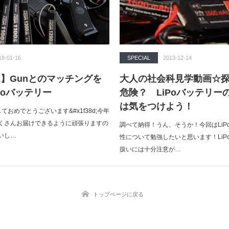
18-01-16
SPECIAL
2013-12-14
CE】Gunとのマッチングを
大人の社会科見学動画☆
Poバッテリー
危険？ LiPoバッテリー
は気をつけよう！
ましておめでとうございます&#x1f38d;今年
くさんお届けできるように頑張りますの
調べて納得！うん、そうか！今回はLiP
いし…
性について勉強したいと思います！LiP
扱いには十分注意が…
トップページに戻る