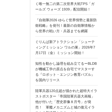
く唯一無二の第二次世界大戦TPS「ガ
ールズ ウォーズ 1939」配信開始！
『自衛隊2026 ゆらぐ世界情勢と最新防
衛戦略』を発刊！最新の自衛隊情報か
ら世界の戦い方・兵器までを網羅
ぐりんぱ新アトラクション「シューテ
ィングミッション ワルの巣」2026年7
月17日（金）ミッション開始！
知性を動かし論理を組み立てるーBLDB
が機械工学の原点を自宅でマスターす
る『ロボット・エンジン教育パズル』
を国内リリース
陸軍兵器120点超が描かれた超特大イラ
ストポスター「帝国陸軍兵器大画報」
他が付いた「歴史群像８月号」が発
売！ 軍艦メカニズムと城の復元イラ