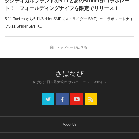
タクティカルブランドの5.11とあのStriderがコラボレー
ト！ フォールディングナイフを限定でリリース！
5.11 Tacticalから5.11/Strider SMF（ストライダー SMF）のコラボレートナイ
フ5.11/Strider SMF K…
トップページに戻る
さばなび 日本最大級の サバゲー ニュースサイト
About Us