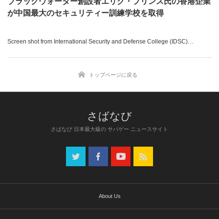
ブラックウォーター創設者エリク・プリンス氏の香港企業
が中国最大のセキュリティー訓練学校を取得
Screen shot from International Security and Defense College (IDSC)
香港のフロンティア・サービス・グループ社（FSG: Frontier Services Group
Ltd）が、中国のセキュリティー訓練とその施設を提供している「国際警備防
トップページに戻る
衛学校（ISDC: International Security and Defense College）」の25%を取得
したことを発表した。ロイター通信が報じている。
FSGは既報の通り、米国の民間軍事会社としてその名を轟かせた「ブラック
ウォーター（BlackWater）社」の創設者で、元海軍特殊部隊SEALのエリク・
さばなび 日本最大級の サバゲー ニュースサイト
プリンス（Erik Prince）氏が共同設立者として名を連ねている企業。また、
プリンス氏と言えば、ドナルド・トランプ（Donald Trump）政権下で第11代
の教育省長官に就任したベッツィ・デボス（Betsy DeVos）氏の実弟でもあ
る。
関連記事：
About Us
⇒
米国の新教育長官ベッツィ・デボス氏の実弟はブラックウォーター創業者
の「エリク・プリンス」氏
「ミリブロNews」で続きを読む