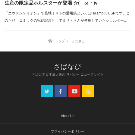
生産の限定品ホルスターが登場 ☆(ゝω・)v
「エヴァンゲリオン」で葛城ミサトの愛用銃といえばH&amp;K USPです。こ
のたび、コミックの完結記念としてミサトさんが使用していたショルダーホ
ルス…
トップページに戻る
さばなび 日本最大級の サバゲー ニュースサイト
About Us
プライバシーポリシー