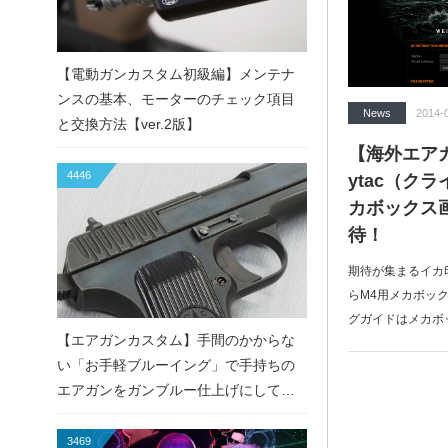
【電動ガンカスタム初級編】メンテナ
ンスの基本、モーターのチェック項目
News
2014-
と交換方法【ver.2版】
【海外エア
4446
ytac（ク
カボックス
待！
期待が集まるイカ印
らM4用メカボッ
グガイドはメカボ
【エアガンカスタム】手間のかからな
い「お手軽ブルーイング」で手持ちの
エアガンをガンブルー仕上げにしてみ
た！
3469