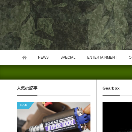
NEWS
SPECIAL
ENTERTAINMENT
C
人気の記事
Gearbox
4956