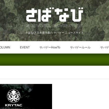
さばなび 日本最大級の サバゲー ニュースサイト
OLUMN
EVENT
サバゲーHowTo
サバゲールール
サバゲ