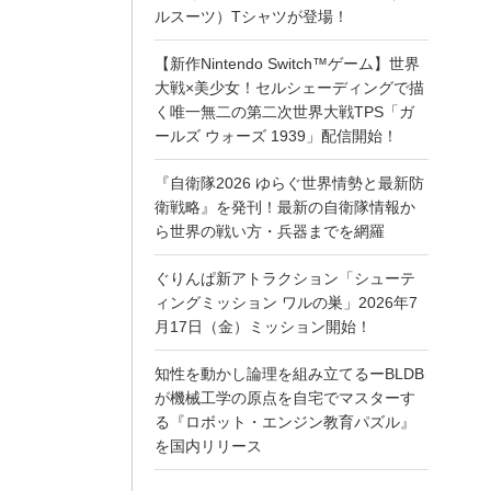
ルスーツ）Tシャツが登場！
【新作Nintendo Switch™ゲーム】世界
大戦×美少女！セルシェーディングで描
く唯一無二の第二次世界大戦TPS「ガ
ールズ ウォーズ 1939」配信開始！
『自衛隊2026 ゆらぐ世界情勢と最新防
衛戦略』を発刊！最新の自衛隊情報か
ら世界の戦い方・兵器までを網羅
ぐりんぱ新アトラクション「シューテ
ィングミッション ワルの巣」2026年7
月17日（金）ミッション開始！
知性を動かし論理を組み立てるーBLDB
が機械工学の原点を自宅でマスターす
る『ロボット・エンジン教育パズル』
を国内リリース