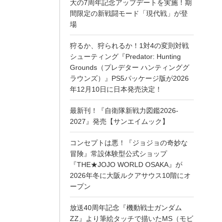
大の7周年記念アップデートを実施！期
間限定の新戦闘モード「現代戦」が登
場
狩るか、狩られるか！1対4の変則対戦
シューティング『Predator: Hunting
Grounds（プレデター ハンティンググ
ラウンズ）』PS5パッケージ版が2026
年12月10日に日本発売決定！
最新刊！『自衛隊新戦力図鑑2026-
2027』発売【サンエイムック】
コンセプトは悪！『ジョジョの奇妙な
冒険』常設体験型公式ショップ
『THE★JOJO WORLD OSAKA』が
2026年冬に大阪ルクアサウス10階にオ
ープン
放送40周年記念『機動戦士ガンダム
ZZ』より筆絵タッチで描いたMS（モビ