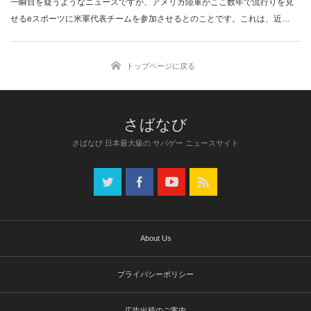
一瞬目を疑うようなニュースですが、アメリカ陸軍がここ数年で流行りを見
せるeスポーツに米軍代表チームを参加させるとのことです。これは、近…
トップページに戻る
さばなび 日本最大級の サバゲー ニュースサイト
About Us
プライバシーポリシー
広告出稿のご案内