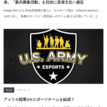
表。「新兵募集活動」を目的に若者文化へ接近
Image from U.S. Army米陸軍が新たに『eスポーツ戦士（eSports warriors）』
を送り出し、各種のオンライン競技会へのチーム参入を計画していることが
分かった。募集司令部（Army Recruiting Command）が推進するこの企画。
若者を中心に世界的に注目されるeスポーツを入口として、「新兵募集活動」
の一環および「民間人との交流」を目的に掲げている。企画は既に9月から始
動しており「現役・予備役問わず」対象で進められている。様々なジャンル
のオンライン...
News
2019-01-17
アメリカ陸軍がeスポーツチームを結成？