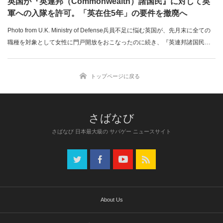
英国が『英連邦（Commonwealth）諸国民』に対して英
軍への入隊を許可。「英在住5年」の要件を撤廃へ
Photo from U.K. Ministry of Defense兵員不足に悩む英国が、先月末に全ての
職種を対象として女性に門戸開放をおこなったのに続き、『英連邦諸国民
（Commonwealth citizens）』に対する「英在住5年」の要件撤廃することが
分かった。関連記事：・2019年に近接戦闘部隊で女性にも門戸開放を予定し
トップページに戻る
ている英軍は、特殊部隊SAS選抜過程の緩和を検討か「ミリブロNews」で続
きを読む...
さばなび 日本最大級の サバゲー ニュースサイト
About Us