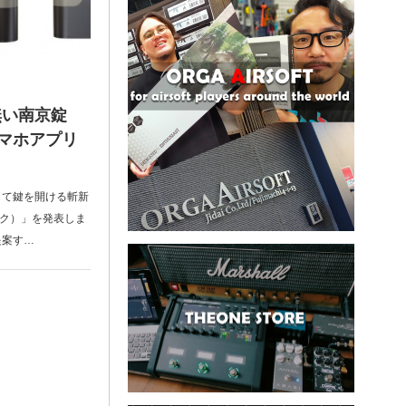
無い南京錠
スマホアプリ
して鍵を開ける斬新
ック）」を発表しま
提案す…