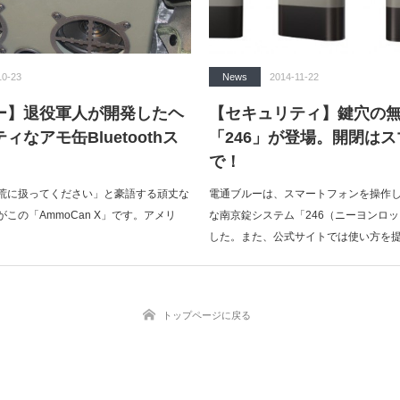
10-23
News
2014-11-22
ー】退役軍人が開発したヘ
【セキュリティ】鍵穴の
なアモ缶Bluetoothス
「246」が登場。開閉は
で！
荒に扱ってください」と豪語する頑丈な
電通ブルーは、スマートフォンを操作
この「AmmoCan X」です。アメリ
な南京錠システム「246（ニーヨンロ
した。また、公式サイトでは使い方を
トップページに戻る