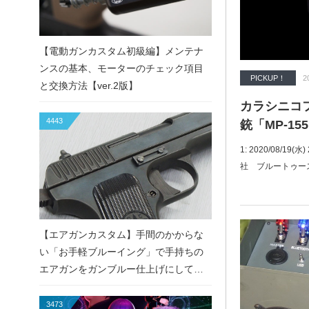
【電動ガンカスタム初級編】メンテナ
ンスの基本、モーターのチェック項目
PICKUP！
2
と交換方法【ver.2版】
カラシニコフ社
4443
銃「MP-1
1: 2020/08/19(
社 ブルートゥー
【エアガンカスタム】手間のかからな
い「お手軽ブルーイング」で手持ちの
エアガンをガンブルー仕上げにしてみ
た！
3473