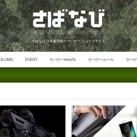
さばなび 日本最大級の サバゲー ニュースサイト
OLUMN
EVENT
サバゲーHowTo
サバゲールール
サバゲ