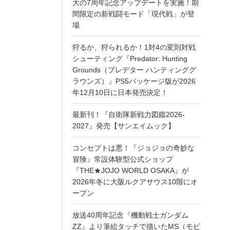
大の7周年記念アップデートを実施！期
間限定の新戦闘モード「現代戦」が登
場
狩るか、狩られるか！1対4の変則対戦
シューティング『Predator: Hunting
Grounds（プレデター ハンティンググ
ラウンズ）』PS5パッケージ版が2026
年12月10日に日本発売決定！
最新刊！『自衛隊新戦力図鑑2026-
2027』発売【サンエイムック】
コンセプトは悪！『ジョジョの奇妙な
冒険』常設体験型公式ショップ
『THE★JOJO WORLD OSAKA』が
2026年冬に大阪ルクアサウス10階にオ
ープン
放送40周年記念『機動戦士ガンダム
ZZ』より筆絵タッチで描いたMS（モビ