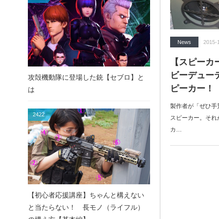
News
2015-
【スピーカ
ビーデューティ
攻殻機動隊に登場した銃【セブロ】と
ピーカー！
は
製作者が「ぜひ手
2422
スピーカー。それが
カ…
【初心者応援講座】ちゃんと構えない
と当たらない！ 長モノ（ライフル）