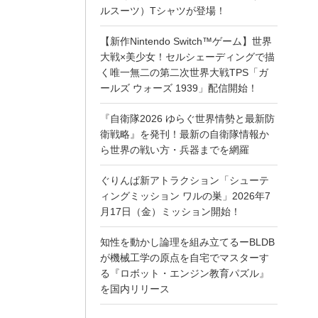
ルスーツ）Tシャツが登場！
【新作Nintendo Switch™ゲーム】世界
大戦×美少女！セルシェーディングで描
く唯一無二の第二次世界大戦TPS「ガ
ールズ ウォーズ 1939」配信開始！
『自衛隊2026 ゆらぐ世界情勢と最新防
衛戦略』を発刊！最新の自衛隊情報か
ら世界の戦い方・兵器までを網羅
ぐりんぱ新アトラクション「シューテ
ィングミッション ワルの巣」2026年7
月17日（金）ミッション開始！
知性を動かし論理を組み立てるーBLDB
が機械工学の原点を自宅でマスターす
る『ロボット・エンジン教育パズル』
を国内リリース