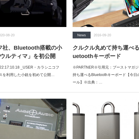
020-08-20
News
2016-09-20
、Bluetooth搭載の小
クルクル丸めて持ち運べる
55ウルティマ」を初公開
uetoothキーボード
水) 22:17:10.18 _USER・カラシニコフ
※PARTNER※引用元：ブーストマガ
スを利用した小銃を初めて公開…
持ち運べるBluetoothキーボード【今
ール】※出典：…