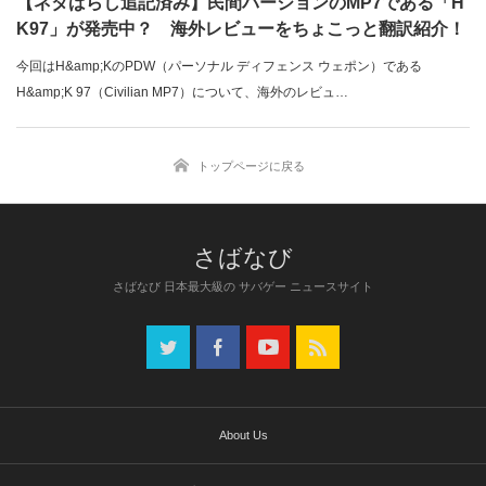
【ネタばらし追記済み】民間バージョンのMP7である「H
K97」が発売中？ 海外レビューをちょこっと翻訳紹介！
今回はH&amp;KのPDW（パーソナル ディフェンス ウェポン）である
H&amp;K 97（Civilian MP7）について、海外のレビュ…
トップページに戻る
さばなび 日本最大級の サバゲー ニュースサイト
About Us