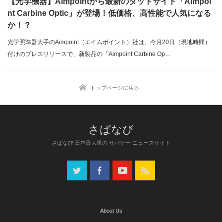
【光学機器】Aimpointから最新のダットサイト「Aimpoi
nt Carbine Optic」が登場！低価格、高性能で人気になる
か！？
光学照準器大手のAimpoint（エイムポイント）社は、今月20日（現地時間）
付けのプレスリリースで、新製品の「Aimpoint Carbine Op…
トップページに戻る
さばなび 日本最大級の サバゲー ニュースサイト
About Us