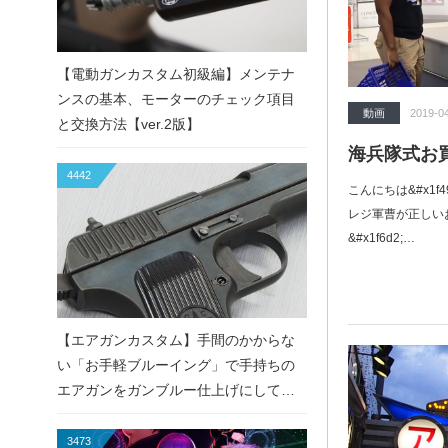
【電動ガンカスタム初級編】メンテナ
ンスの基本、モーターのチェック項目
動画
2019-0
と交換方法【ver.2版】
海兵隊式お
4442
こんにちは&#x1f4
レジ軍曹が正しい
&#x1f6d2;…
【エアガンカスタム】手間のかからな
い「お手軽ブルーイング」で手持ちの
エアガンをガンブルー仕上げにしてみ
た！
3473