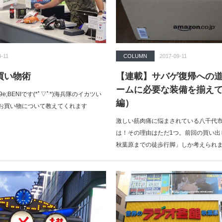
4-11
COLUMN
2017-09-11
買い物術
【連載】サバゲ復帰への道Pa
ームに必要な装備を揃え
9e;BENIです(*ﾟ▽ﾟ*)海兵隊のイカツい
編）
お買い物について教えてくれます
激しい筋肉痛に悩まされている八千代
は！その理由はただ1つ。前回の買い出
秋葉原までの徒歩行脚」しか考えられ