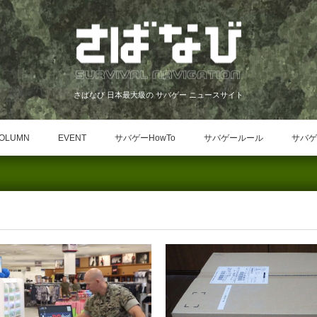
さばなび 日本最大級の サバゲー ニュースサイト
OLUMN
EVENT
サバゲーHowTo
サバゲールール
サバゲ