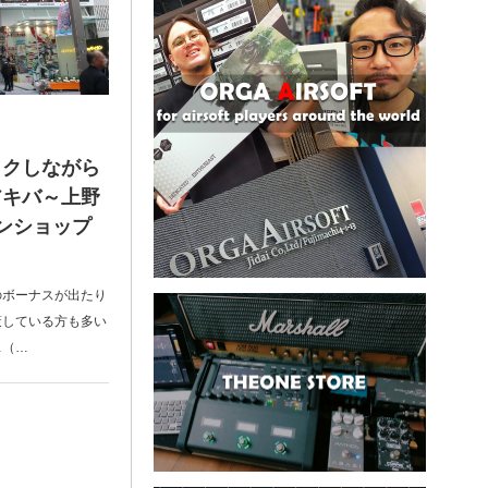
ワクしながら
アキバ～上野
ンショップ
のボーナスが出たり
策している方も多い
…（…