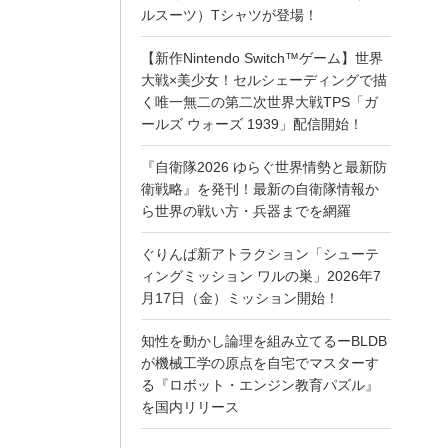
ルスーツ）Tシャツが登場！
【新作Nintendo Switch™ゲーム】世界
大戦×美少女！セルシェーディングで描
く唯一無二の第二次世界大戦TPS「ガ
ールズ ウォーズ 1939」配信開始！
『自衛隊2026 ゆらぐ世界情勢と最新防
衛戦略』を発刊！最新の自衛隊情報か
ら世界の戦い方・兵器までを網羅
ぐりんぱ新アトラクション「シューテ
ィングミッション ワルの巣」2026年7
月17日（金）ミッション開始！
知性を動かし論理を組み立てるーBLDB
が機械工学の原点を自宅でマスターす
る『ロボット・エンジン教育パズル』
を国内リリース