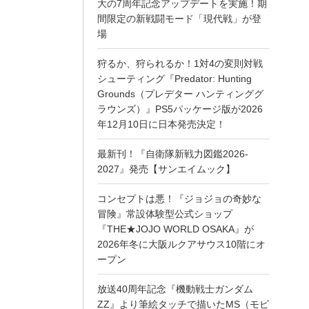
大の7周年記念アップデートを実施！期
間限定の新戦闘モード「現代戦」が登
場
狩るか、狩られるか！1対4の変則対戦
シューティング『Predator: Hunting
Grounds（プレデター ハンティンググ
ラウンズ）』PS5パッケージ版が2026
年12月10日に日本発売決定！
最新刊！『自衛隊新戦力図鑑2026-
2027』発売【サンエイムック】
コンセプトは悪！『ジョジョの奇妙な
冒険』常設体験型公式ショップ
『THE★JOJO WORLD OSAKA』が
2026年冬に大阪ルクアサウス10階にオ
ープン
放送40周年記念『機動戦士ガンダム
ZZ』より筆絵タッチで描いたMS（モビ