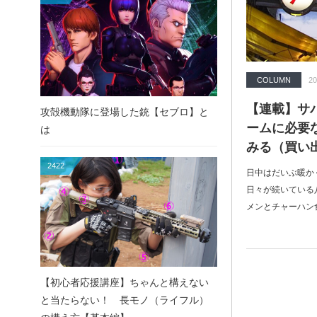
COLUMN
20
【連載】サバ
攻殻機動隊に登場した銃【セブロ】と
ームに必要
は
みる（買い
2422
日中はだいぶ暖か
日々が続いている
メンとチャーハン
【初心者応援講座】ちゃんと構えない
と当たらない！ 長モノ（ライフル）