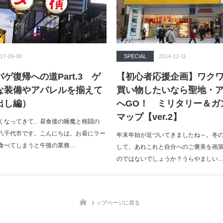
17-09-08
SPECIAL
2014-12-11
ゲ復帰への道Part.3 ゲ
【初心者応援企画】ワク
な装備やアパレルを揃えて
買い物したいなら聖地・
出し編）
へGO！ ミリタリー＆ガ
マップ【ver.2】
くなってきて、昼食後の睡魔と格闘の
八千代市です。こんにちは。お昼にラー
年末年始が近づいてきましたね～。冬
食べてしまうと午後の業務…
して、あれこれと自分へのご褒美を画
のではないでしょうか？うらやましい
トップページに戻る