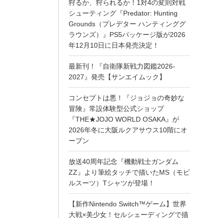
狩るか、狩られるか！1対4の変則対戦
シューティング『Predator: Hunting
Grounds（プレデター ハンティンググ
ラウンズ）』PS5パッケージ版が2026
年12月10日に日本発売決定！
最新刊！『自衛隊新戦力図鑑2026-
2027』発売【サンエイムック】
コンセプトは悪！『ジョジョの奇妙な
冒険』常設体験型公式ショップ
『THE★JOJO WORLD OSAKA』が
2026年冬に大阪ルクアサウス10階にオ
ープン
放送40周年記念『機動戦士ガンダム
ZZ』より筆絵タッチで描いたMS（モビ
ルスーツ）Tシャツが登場！
【新作Nintendo Switch™ゲーム】世界
大戦×美少女！セルシェーディングで描