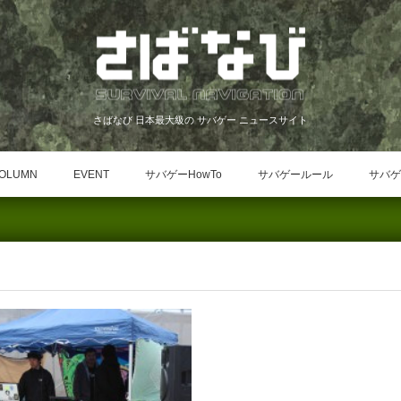
さばなび 日本最大級の サバゲー ニュースサイト
OLUMN
EVENT
サバゲーHowTo
サバゲールール
サバゲ