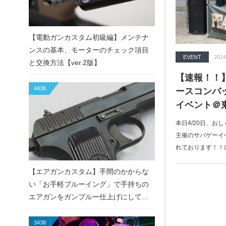
【電動ガンカスタム初級編】メンテナ
ンスの基本、モーターのチェック項目
EVENT
2014
と交換方法【ver.2版】
【速報！！
4438
ースコンバ
イベント＠
本日4/20日、おし
主催のサバゲーイ
れております！！
【エアガンカスタム】手間のかからな
い「お手軽ブルーイング」で手持ちの
エアガンをガンブルー仕上げにしてみ
た！
3438