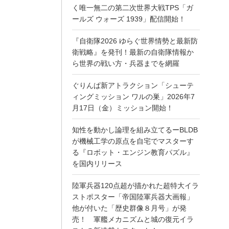
く唯一無二の第二次世界大戦TPS「ガ
ールズ ウォーズ 1939」配信開始！
『自衛隊2026 ゆらぐ世界情勢と最新防
衛戦略』を発刊！最新の自衛隊情報か
ら世界の戦い方・兵器までを網羅
ぐりんぱ新アトラクション「シューテ
ィングミッション ワルの巣」2026年7
月17日（金）ミッション開始！
知性を動かし論理を組み立てるーBLDB
が機械工学の原点を自宅でマスターす
る『ロボット・エンジン教育パズル』
を国内リリース
陸軍兵器120点超が描かれた超特大イラ
ストポスター「帝国陸軍兵器大画報」
他が付いた「歴史群像８月号」が発
売！ 軍艦メカニズムと城の復元イラ