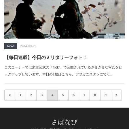
News
2014-08-29
【毎日連載】今日のミリタリーフォト！
このコーナーでは米軍公式の「flickr」で公開されているさまざまな写真をピ
ックアップしています。本日の1枚はこちら。アフガニスタンにてK…
«
1
2
3
4
5
6
7
8
9
»