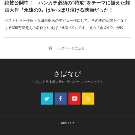
絶賛公開中！ ハンカチ必須の”特攻”をテーマに据えた邦
画大作『永遠の0』はやっぱり泣ける映画だった！
ベストセラー作家・百田尚樹氏のデビュー作にして、その後の活躍もうなず
ける300万部超えの名作といえば『永遠の0』です。その『永遠の0』が映…
トップページに戻る
さばなび 日本最大級の サバゲー ニュースサイト
About Us