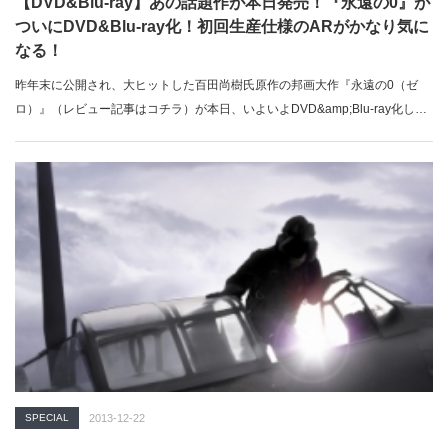
【DVD&Blu-ray】あの話題作が本日発売！『永遠の0』が
ついにDVD&Blu-ray化！初回生産仕様のARがかなり気に
なる！
昨年末に公開され、大ヒットした百田尚樹氏原作の邦画大作『永遠の0（ゼ
ロ）』（レビュー記事はコチラ）が本日、いよいよDVD&amp;Blu-ray化し
て…
SPECIAL
2013-12-22