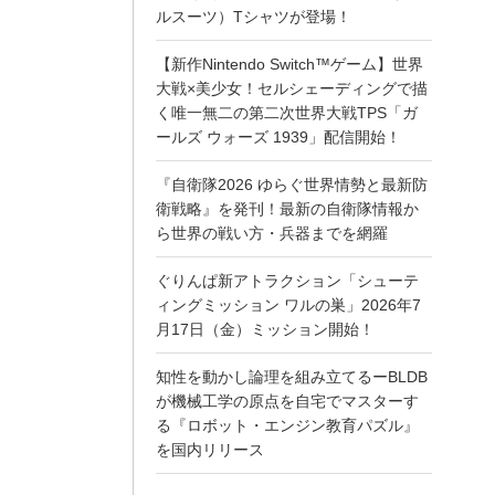
ルスーツ）Tシャツが登場！
【新作Nintendo Switch™ゲーム】世界
大戦×美少女！セルシェーディングで描
く唯一無二の第二次世界大戦TPS「ガ
ールズ ウォーズ 1939」配信開始！
『自衛隊2026 ゆらぐ世界情勢と最新防
衛戦略』を発刊！最新の自衛隊情報か
ら世界の戦い方・兵器までを網羅
ぐりんぱ新アトラクション「シューテ
ィングミッション ワルの巣」2026年7
月17日（金）ミッション開始！
知性を動かし論理を組み立てるーBLDB
が機械工学の原点を自宅でマスターす
る『ロボット・エンジン教育パズル』
を国内リリース