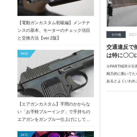
【電動ガンカスタム初級編】メンテナ
ンスの基本、モーターのチェック項目
その他
2017
と交換方法【ver.2版】
交通違反で
4443
は特に〇〇
※PARTNER※
精力的に動いてた
あるとよくいわれ
【エアガンカスタム】手間のかからな
い「お手軽ブルーイング」で手持ちの
エアガンをガンブルー仕上げにしてみ
た！
3472