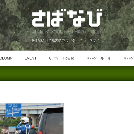
さばなび 日本最大級の サバゲー ニュースサイト
OLUMN
EVENT
サバゲーHowTo
サバゲールール
サバゲ