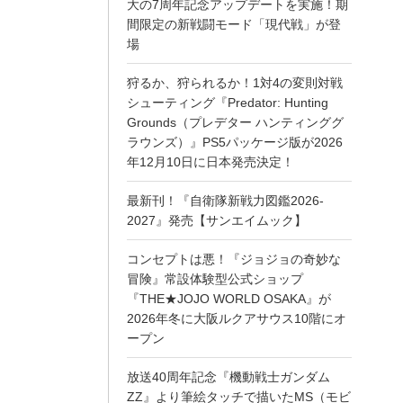
大の7周年記念アップデートを実施！期
間限定の新戦闘モード「現代戦」が登
場
狩るか、狩られるか！1対4の変則対戦
シューティング『Predator: Hunting
Grounds（プレデター ハンティンググ
ラウンズ）』PS5パッケージ版が2026
年12月10日に日本発売決定！
最新刊！『自衛隊新戦力図鑑2026-
2027』発売【サンエイムック】
コンセプトは悪！『ジョジョの奇妙な
冒険』常設体験型公式ショップ
『THE★JOJO WORLD OSAKA』が
2026年冬に大阪ルクアサウス10階にオ
ープン
放送40周年記念『機動戦士ガンダム
ZZ』より筆絵タッチで描いたMS（モビ