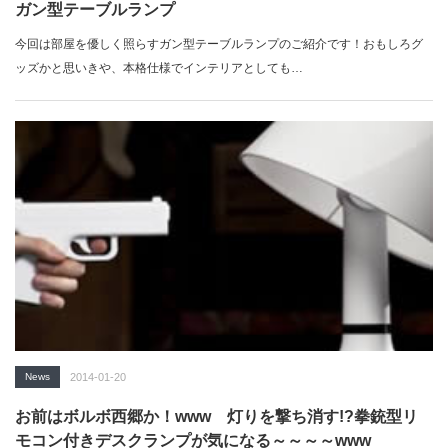
ガン型テーブルランプ
今回は部屋を優しく照らすガン型テーブルランプのご紹介です！おもしろグ
ッズかと思いきや、本格仕様でインテリアとしても…
News
2014-01-20
お前はボルボ西郷か！www 灯りを撃ち消す!?拳銃型リ
モコン付きデスクランプが気になる～～～～www