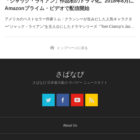
「ジャック・ライアン」作品初のドラマ化。2018年8月に
Amazonプライム・ビデオで配信開始
アメリカのベストセラー作家トム・クランシーが生みだした人気キャラクタ
ー“ジャック・ライアン”を主人公にしたドラマシリーズ『Tom Clancy’s Jack
Ryan』のスーパーボウルトレーラーが公開された。本シリーズは、Amazon
Prime Videoで2018年8月から配信予定である。ライアンが登場する映画は
トップページに戻る
「レッド・オクトーバーを追え!」など計5作品が製作されているが、ドラマ作
品は初となる。本シリーズはトム・クランシーの小説を原作とはせず、映画
の「パトリオット・ゲーム」と「今そこ...
さばなび 日本最大級の サバゲー ニュースサイト
About Us