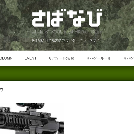
さばなび 日本最大級の サバゲー ニュースサイト
OLUMN
EVENT
サバゲーHowTo
サバゲールール
サバゲ
ウ