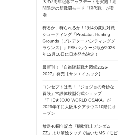
大の7周年記念アップデートを実施！期
間限定の新戦闘モード「現代戦」が登
場
狩るか、狩られるか！1対4の変則対戦
シューティング『Predator: Hunting
Grounds（プレデター ハンティンググ
ラウンズ）』PS5パッケージ版が2026
年12月10日に日本発売決定！
最新刊！『自衛隊新戦力図鑑2026-
2027』発売【サンエイムック】
コンセプトは悪！『ジョジョの奇妙な
冒険』常設体験型公式ショップ
『THE★JOJO WORLD OSAKA』が
2026年冬に大阪ルクアサウス10階にオ
ープン
放送40周年記念『機動戦士ガンダム
ZZ』より筆絵タッチで描いたMS（モビ