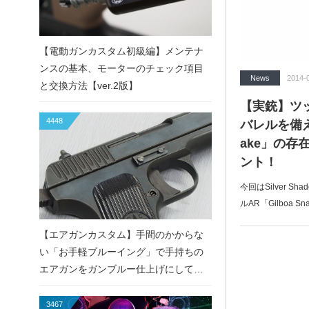
【電動ガンカスタム初級編】メンテナ
ンスの基本、モーターのチェック項目
News
2014-
と交換方法【ver.2版】
【実銃】ツ
4448
バレルを備えた
ake」の存
ント！
今回はSilver 
ルAR「Gilboa 
【エアガンカスタム】手間のかからな
い「お手軽ブルーイング」で手持ちの
エアガンをガンブルー仕上げにしてみ
た！
3467