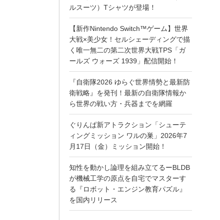
ルスーツ）Tシャツが登場！
【新作Nintendo Switch™ゲーム】世界
大戦×美少女！セルシェーディングで描
く唯一無二の第二次世界大戦TPS「ガ
ールズ ウォーズ 1939」配信開始！
『自衛隊2026 ゆらぐ世界情勢と最新防
衛戦略』を発刊！最新の自衛隊情報か
ら世界の戦い方・兵器までを網羅
ぐりんぱ新アトラクション「シューテ
ィングミッション ワルの巣」2026年7
月17日（金）ミッション開始！
知性を動かし論理を組み立てるーBLDB
が機械工学の原点を自宅でマスターす
る『ロボット・エンジン教育パズル』
を国内リリース