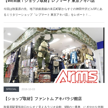
【WEB限！ショップ取材】レプマート 東京アキバ店
今回は秋葉原の先、地下鉄銀座線の末広町駅からすぐの神田中沢ビル5Fにあ
るミリタリーショップ「レプマート 東京アキバ店」をレポート！…
SPECIAL
2018-10-03
【ショップ取材】ファントム アキバラジ館店
秋葉原駅電気街口からすぐ見えるラジオ会館。9階の一番奥、にぎやかな外観