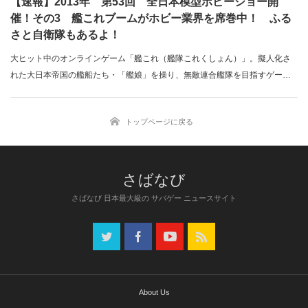
【速報】2013年 第53回 全日本模型ホビーショー開
催！その3 艦これブームがホビー業界を席巻中！ ふる
さと自衛隊もあるよ！
大ヒット中のオンラインゲーム「艦これ（艦隊これくしょん）」。擬人化さ
れた大日本帝国の艦船たち・「艦娘」を操り、無敵連合艦隊を目指すゲーム
と、わざわざ説…
トップページに戻る
さばなび 日本最大級の サバゲー ニュースサイト
About Us