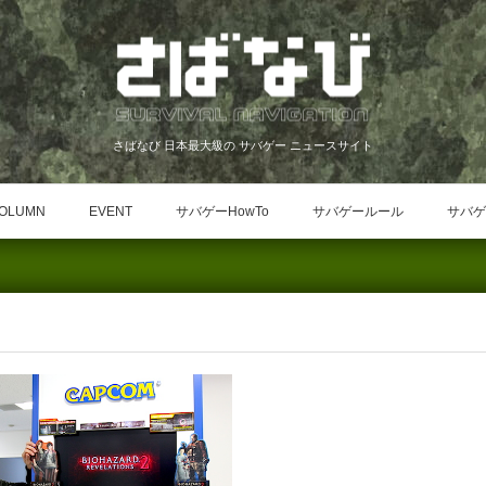
さばなび 日本最大級の サバゲー ニュースサイト
OLUMN
EVENT
サバゲーHowTo
サバゲールール
サバゲ