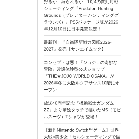
狩るか、狩られるか！1対4の変則対戦
シューティング『Predator: Hunting
Grounds（プレデター ハンティンググ
ラウンズ）』PS5パッケージ版が2026
年12月10日に日本発売決定！
最新刊！『自衛隊新戦力図鑑2026-
2027』発売【サンエイムック】
コンセプトは悪！『ジョジョの奇妙な
冒険』常設体験型公式ショップ
『THE★JOJO WORLD OSAKA』が
2026年冬に大阪ルクアサウス10階にオ
ープン
放送40周年記念『機動戦士ガンダム
ZZ』より筆絵タッチで描いたMS（モビ
ルスーツ）Tシャツが登場！
【新作Nintendo Switch™ゲーム】世界
大戦×美少女！セルシェーディングで描