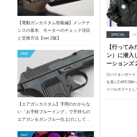
【電動ガンカスタム初級編】メンテナ
ンスの基本、モーターのチェック項目
SPECIAL
20
と交換方法【ver.2版】
【行ってみた
4440
ン）に潜入
ーションズ
◎バイオハザード
を見にCAPCOM
イバルホラーとし
【エアガンカスタム】手間のかからな
い「お手軽ブルーイング」で手持ちの
エアガンをガンブルー仕上げにしてみ
た！
3447