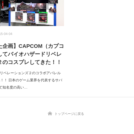
15-04-04
企画】CAPCOM（カプコ
してバイオハザードリベレ
２のコスプレしてきた！！
 リベレーションズ２のコラボアパレル
へ！！ 日本のゲーム業界を代表するサバ
て知名度の高い…
トップページに戻る