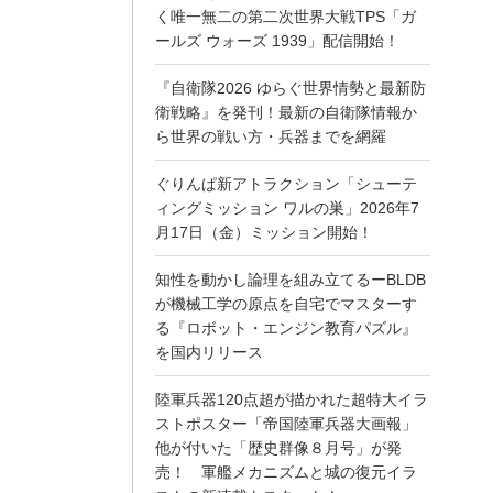
く唯一無二の第二次世界大戦TPS「ガ
ールズ ウォーズ 1939」配信開始！
『自衛隊2026 ゆらぐ世界情勢と最新防
衛戦略』を発刊！最新の自衛隊情報か
ら世界の戦い方・兵器までを網羅
ぐりんぱ新アトラクション「シューテ
ィングミッション ワルの巣」2026年7
月17日（金）ミッション開始！
知性を動かし論理を組み立てるーBLDB
が機械工学の原点を自宅でマスターす
る『ロボット・エンジン教育パズル』
を国内リリース
陸軍兵器120点超が描かれた超特大イラ
ストポスター「帝国陸軍兵器大画報」
他が付いた「歴史群像８月号」が発
売！ 軍艦メカニズムと城の復元イラ