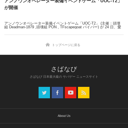
アンノウンオペレーター装備イベントゲーム「UOC-T2」
が開催
アンノウンオペレーター装備イベントゲーム「UOC-T2」 (主催：頭壊
組 Deadman-1879 ,頭壊組 PON , TFscapegoat パイパー) が 24 日、愛
知県瀬戸市のコンバットレディ愛知 (CRA: Combat Ready Aichi) を舞台
に開催された。
当日は、中部・東海地方を中心に、関西・関東地方からもアンノウンオ
トップページに戻る
ペレーター "UO" が駆け付け、事前申し込み定員マックスの 120 名を超
える大盛況の中で幕開けた。途中に土砂降りのシーンがあり、継続が危
ぶまれた瞬間もあったが、参加者らの熱気溢れる意思がそれを打ち破っ
ている。
「ミリブロNews」で続きを読む
さばなび 日本最大級の サバゲー ニュースサイト
About Us