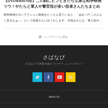
【DVD&Blu-ray】この顔にピンときたら立派な戦争映画
ツウ！やたらと軍人や警官役が多い役者さんたちまとめ
戦争映画やガンアクション映画をたくさん見ていると、「あれっ!? この人よ
く見るなぁ～」という役者さんに出くわします。今回はそんな、軍人役や警
官役に…
トップページに戻る
さばなび 日本最大級の サバゲー ニュースサイト
About Us