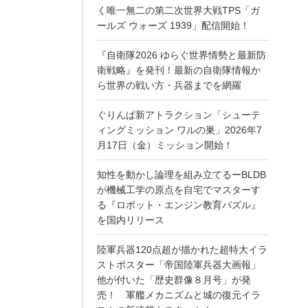
く唯一無二の第二次世界大戦TPS「ガ
ールズ ウォーズ 1939」配信開始！
『自衛隊2026 ゆらぐ世界情勢と最新防
衛戦略』を発刊！最新の自衛隊情報か
ら世界の戦い方・兵器までを網羅
ぐりんぱ新アトラクション「シューテ
ィングミッション ワルの巣」2026年7
月17日（金）ミッション開始！
知性を動かし論理を組み立てるーBLDB
が機械工学の原点を自宅でマスターす
る『ロボット・エンジン教育パズル』
を国内リリース
陸軍兵器120点超が描かれた超特大イラ
ストポスター「帝国陸軍兵器大画報」
他が付いた「歴史群像８月号」が発
売！ 軍艦メカニズムと城の復元イラ