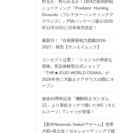
狩るか、狩られるか！1対4の変則対戦
シューティング『Predator: Hunting
Grounds（プレデター ハンティンググ
ラウンズ）』PS5パッケージ版が2026
年12月10日に日本発売決定！
最新刊！『自衛隊新戦力図鑑2026-
2027』発売【サンエイムック】
コンセプトは悪！『ジョジョの奇妙な
冒険』常設体験型公式ショップ
『THE★JOJO WORLD OSAKA』が
2026年冬に大阪ルクアサウス10階にオ
ープン
放送40周年記念『機動戦士ガンダム
ZZ』より筆絵タッチで描いたMS（モビ
ルスーツ）Tシャツが登場！
【新作Nintendo Switch™ゲーム】世界
大戦×美少女！セルシェーディングで描