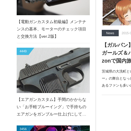
【電動ガンカスタム初級編】メンテナ
ンスの基本、モーターのチェック項目
News
2015-
と交換方法【ver.2版】
【ガルパン
4449
ガールズ＆
zonで国内
茨城県の大洗町と
ー』の舞台となっ
あるファンも多い
【エアガンカスタム】手間のかからな
い「お手軽ブルーイング」で手持ちの
エアガンをガンブルー仕上げにしてみ
た！
3456