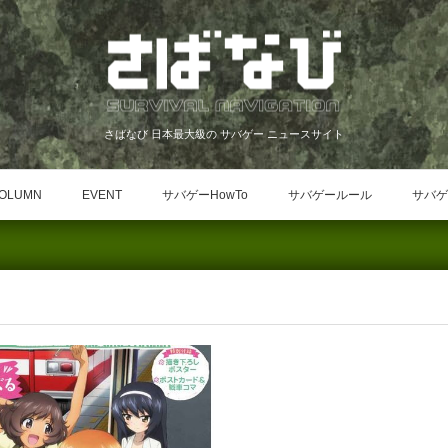
さばなび 日本最大級の サバゲー ニュースサイト
OLUMN
EVENT
サバゲーHowTo
サバゲールール
サバゲ