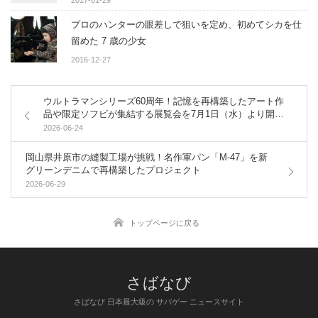
2017-01-29
プロのハンターの眼差しで狙いを定め、初めてシカを仕
留めた 7 歳の少女
2016-12-27
ウルトラマンシリーズ60周年！記憶を再構築したアート作
品や限定ソフビが集結する展覧会を7月1日（水）より開催
【阪急うめだ本店】
2026-06-24
岡山県井原市の縫製工場が挑戦！名作軍パン「M-47」を新
グリーンデニムで再構築したプロジェクト
2026-06-29
トップページに戻る
さばなび 日本最大級の サバゲー ニュースサイト