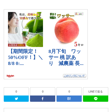
0
0
0
LINEで送る
Twitter
Facebook
はてなブッ