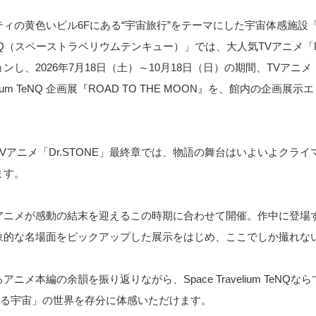
ィの黄色いビル6Fにある“宇宙旅行”をテーマにした宇宙体感施設「S
m TeNQ（スペーストラベリウムテンキュー）」では、大人気TVアニメ「D
し、2026年7月18日（土）～10月18日（日）の期間、TVアニメ「D
avelium TeNQ 企画展『ROAD TO THE MOON』を、館内の企画
Vアニメ「Dr.STONE」最終章では、物語の舞台はいよいよクラ
ます。
アニメが感動の結末を迎えるこの時期に合わせて開催。作中に登場
象的な名場面をピックアップした展示をはじめ、ここでしか撮れな
。
ニメ本編の余韻を振り返りながら、Space Travelium TeNQ
)る宇宙」の世界を存分に体感いただけます。