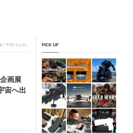
PICK UP
！千空たちと宇宙へ出発！！
Q 企画展
と宇宙へ出