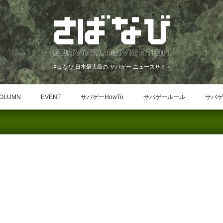
さばなび 日本最大級の サバゲー ニュースサイト
OLUMN
EVENT
サバゲーHowTo
サバゲールール
サバゲ