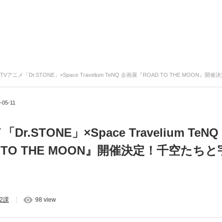
TVアニメ「Dr.STONE」×Space Travelium TeNQ 企画展『ROAD TO THE MOON』開催決定
-05-11
Dr.STONE」×Space Travelium TeN
 TO THE MOON』開催決定！千空たち
2課
98 view