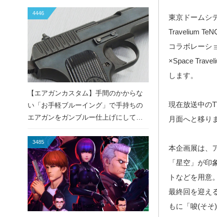
4446
東京ドームシテ
Traveliu
コラボレーション
×Space Tr
します。
【エアガンカスタム】手間のかからな
現在放送中のT
い「お手軽ブルーイング」で手持ちの
エアガンをガンブルー仕上げにしてみ
月面へと移り
た！
3485
本企画展は、
「星空」が印
トなどを用意
最終回を迎えるア
もに「唆(そそ