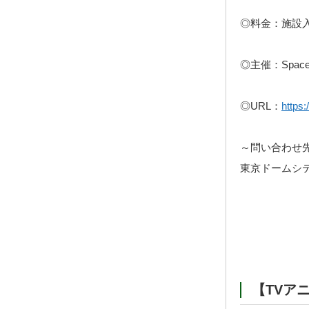
◎料金：施設
◎主催：Space T
◎URL：
https
～問い合わせ
東京ドームシティ 
【TVアニ