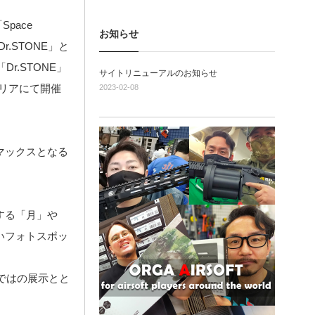
pace
お知らせ
r.STONE」と
r.STONE」
サイトリニューアルのお知らせ
展示エリアにて開催
2023-02-08
イマックスとなる
する「月」や
いフォトスポッ
ならではの展示とと