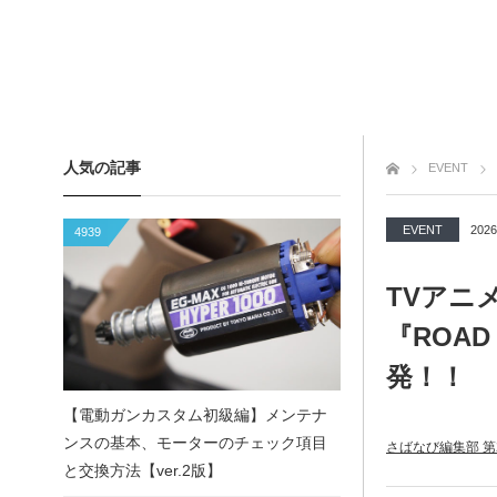
人気の記事
トップページ
EVENT
EVENT
2026
4939
TVアニメ「
『ROAD
発！！
【電動ガンカスタム初級編】メンテナ
ンスの基本、モーターのチェック項目
さばなび編集部 第
と交換方法【ver.2版】