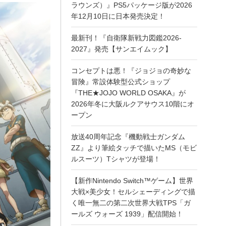
ラウンズ）』PS5パッケージ版が2026
年12月10日に日本発売決定！
最新刊！『自衛隊新戦力図鑑2026-
2027』発売【サンエイムック】
コンセプトは悪！『ジョジョの奇妙な
冒険』常設体験型公式ショップ
『THE★JOJO WORLD OSAKA』が
2026年冬に大阪ルクアサウス10階にオ
ープン
放送40周年記念『機動戦士ガンダム
ZZ』より筆絵タッチで描いたMS（モビ
ルスーツ）Tシャツが登場！
【新作Nintendo Switch™ゲーム】世界
大戦×美少女！セルシェーディングで描
く唯一無二の第二次世界大戦TPS「ガ
ールズ ウォーズ 1939」配信開始！