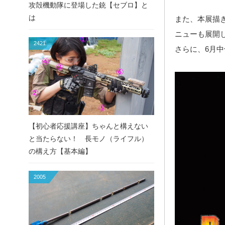
攻殻機動隊に登場した銃【セブロ】と
は
また、本展描
ニューも展開
2421
さらに、6月
【初心者応援講座】ちゃんと構えない
と当たらない！ 長モノ（ライフル）
の構え方【基本編】
2005