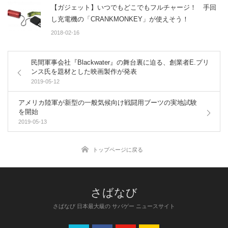
【ガジェット】いつでもどこでもフルチャージ！ 手回
し充電機の「CRANKMONKEY」が使えそう！
2018-02-16
民間軍事会社『Blackwater』の舞台裏に迫る、創業者E.プリ
ンス氏を題材とした映画製作が発表
2019-05-12
アメリカ陸軍が新型の一般気候向け戦闘用ブーツの実地試験
を開始
2019-05-13
トップページに戻る
さばなび 日本最大級の サバゲー ニュースサイト