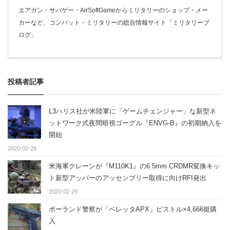
エアガン・サバゲー・AirSoftGameからミリタリーのショップ・メー
カーなど、コンバット・ミリタリーの総合情報サイト「ミリタリーブ
ログ」
投稿者記事
L3ハリス社が米陸軍に「ゲームチェンジャー」な新型ネ
ットワーク式夜間暗視ゴーグル『ENVG-B』の初期納入を
開始
2020-02-29
米海軍クレーンが『M110K1』の6.5mm CRDMR変換キッ
ト新型アッパーのアッセンブリー取得に向けRFI発出
2020-02-29
ポーランド警察が「ベレッタAPX」ピストル×4,666挺購
入