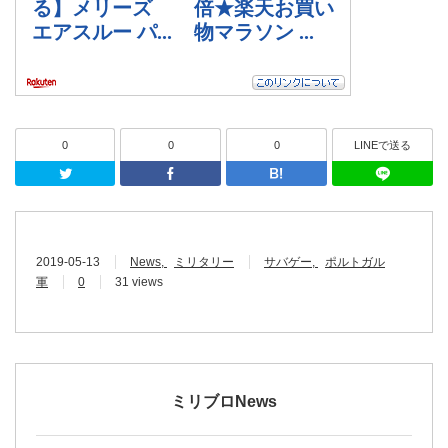
0
0
0
LINEで送る
Twitter
Facebook
はてなブッ
2019-05-13
News
ミリタリー
サバゲー
ポルトガル
軍
0
31 views
ミリブロNews