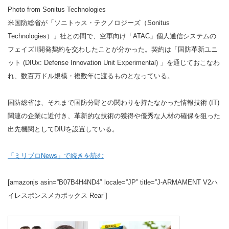
Photo from Sonitus Technologies
米国防総省が「ソニトゥス・テクノロジーズ（Sonitus
Technologies）」社との間で、空軍向け「ATAC」個人通信システムの
フェイズII開発契約を交わしたことが分かった。契約は「国防革新ユニ
ット (DIUx: Defense Innovation Unit Experimental) 」を通じておこなわ
れ、数百万ドル規模・複数年に渡るものとなっている。
国防総省は、それまで国防分野との関わりを持たなかった情報技術 (IT)
関連の企業に近付き、革新的な技術の獲得や優秀な人材の確保を狙った
出先機関としてDIUを設置している。
「ミリブロNews」で続きを読む
[amazonjs asin=”B07B4H4ND4″ locale=”JP” title=”J-ARMAMENT V2ハ
イレスポンスメカボックス Rear”]