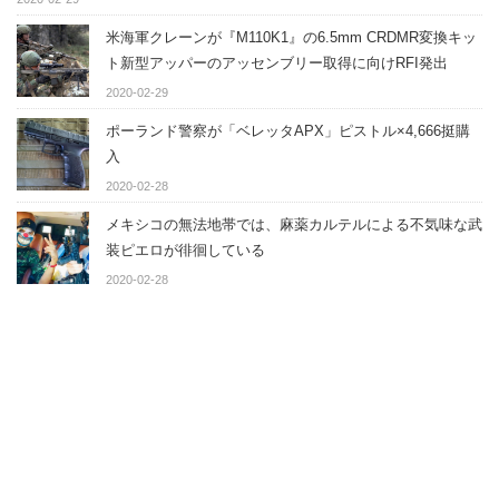
米海軍クレーンが『M110K1』の6.5mm CRDMR変換キッ
ト新型アッパーのアッセンブリー取得に向けRFI発出
2020-02-29
ポーランド警察が「ベレッタAPX」ピストル×4,666挺購
入
2020-02-28
メキシコの無法地帯では、麻薬カルテルによる不気味な武
装ピエロが徘徊している
2020-02-28