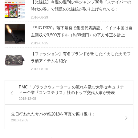
【光線銃】今週の週刊少年ジャンプ30号『スナイパーの
時代の巻』で話題の光線銃が取り上げられてる！
2016-06-29
『SIG P320』落下暴発で集団代表訴訟。ドイツ本国は自
主回収で3,500万ドル（約39億円）の下方修正を計上
2019-07-25
【ファッション】有名ブランドが出したイカしたカモフ
ラ柄アイテムを紹介
2013-08-20
PMC「ブラックウォーター」の流れを汲む大手セキュリテ
ィー企業『コンステリス』社のトップ交代人事が発表
2018-12-08
先日行われたサバゲ祭2018を写真で振り返り！
2018-12-09