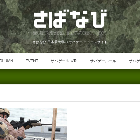
さばなび 日本最大級の サバゲー ニュースサイト
OLUMN
EVENT
サバゲーHowTo
サバゲールール
サバゲ