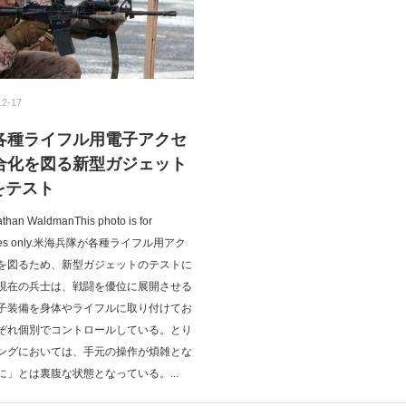
12-17
各種ライフル用電子アクセ
合化を図る新型ガジェット
をテスト
athan WaldmanThis photo is for
purposes only.米海兵隊が各種ライフル用アク
を図るため、新型ガジェットのテストに
現在の兵士は、戦闘を優位に展開させる
子装備を身体やライフルに取り付けてお
ぞれ個別でコントロールしている。とり
ングにおいては、手元の操作が煩雑とな
」とは裏腹な状態となっている。...