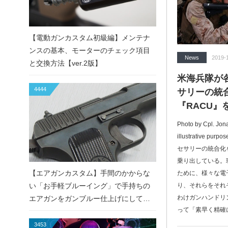
【電動ガンカスタム初級編】メンテナ
ンスの基本、モーターのチェック項目
News
2019-
と交換方法【ver.2版】
米海兵隊が
4444
サリーの統
『RACU』
Photo by Cpl. Jon
illustrative 
セサリーの統合化
乗り出している。
【エアガンカスタム】手間のかからな
ために、様々な電
い「お手軽ブルーイング」で手持ちの
り、それらをそれ
わけガンハンドリ
エアガンをガンブルー仕上げにしてみ
って「素早く精確に
た！
3453