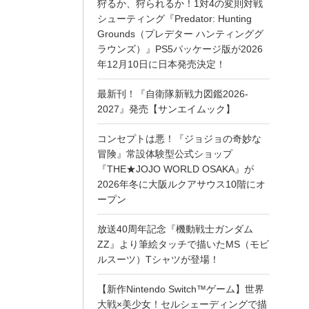
狩るか、狩られるか！1対4の変則対戦
シューティング『Predator: Hunting
Grounds（プレデター ハンティンググ
ラウンズ）』PS5パッケージ版が2026
年12月10日に日本発売決定！
最新刊！『自衛隊新戦力図鑑2026-
2027』発売【サンエイムック】
コンセプトは悪！『ジョジョの奇妙な
冒険』常設体験型公式ショップ
『THE★JOJO WORLD OSAKA』が
2026年冬に大阪ルクアサウス10階にオ
ープン
放送40周年記念『機動戦士ガンダム
ZZ』より筆絵タッチで描いたMS（モビ
ルスーツ）Tシャツが登場！
【新作Nintendo Switch™ゲーム】世界
大戦×美少女！セルシェーディングで描