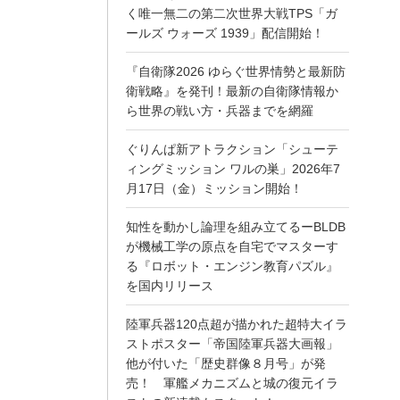
く唯一無二の第二次世界大戦TPS「ガ
ールズ ウォーズ 1939」配信開始！
『自衛隊2026 ゆらぐ世界情勢と最新防
衛戦略』を発刊！最新の自衛隊情報か
ら世界の戦い方・兵器までを網羅
ぐりんぱ新アトラクション「シューテ
ィングミッション ワルの巣」2026年7
月17日（金）ミッション開始！
知性を動かし論理を組み立てるーBLDB
が機械工学の原点を自宅でマスターす
る『ロボット・エンジン教育パズル』
を国内リリース
陸軍兵器120点超が描かれた超特大イラ
ストポスター「帝国陸軍兵器大画報」
他が付いた「歴史群像８月号」が発
売！ 軍艦メカニズムと城の復元イラ