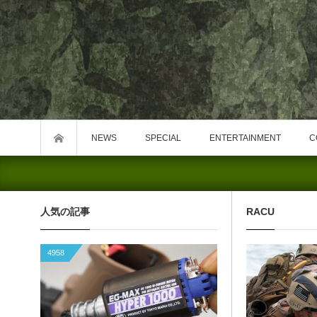
NEWS
SPECIAL
ENTERTAINMENT
C
人気の記事
RACU
4958