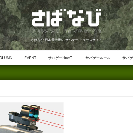
さばなび 日本最大級の サバゲー ニュースサイト
OLUMN
EVENT
サバゲーHowTo
サバゲールール
サバゲ