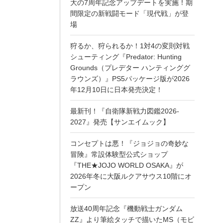
大の7周年記念アップデートを実施！期
間限定の新戦闘モード「現代戦」が登
場
狩るか、狩られるか！1対4の変則対戦
シューティング『Predator: Hunting
Grounds（プレデター ハンティンググ
ラウンズ）』PS5パッケージ版が2026
年12月10日に日本発売決定！
最新刊！『自衛隊新戦力図鑑2026-
2027』発売【サンエイムック】
コンセプトは悪！『ジョジョの奇妙な
冒険』常設体験型公式ショップ
『THE★JOJO WORLD OSAKA』が
2026年冬に大阪ルクアサウス10階にオ
ープン
放送40周年記念『機動戦士ガンダム
ZZ』より筆絵タッチで描いたMS（モビ