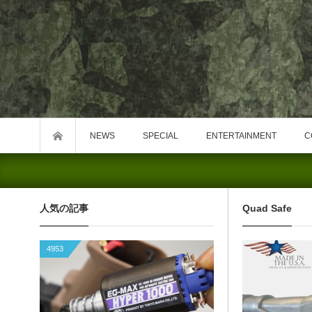
NEWS
SPECIAL
ENTERTAINMENT
C
人気の記事
Quad Safe
4953