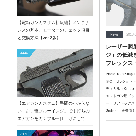
【電動ガンカスタム初級編】メンテナ
ンスの基本、モーターのチェック項目
News
2018-
と交換方法【ver.2版】
レーザー照
4444
ジ」の低減
フレックス・
Photo from K
示会「USショッ
ティカル（Kruge
ョットガン用ドッ
【エアガンカスタム】手間のかからな
ー・リフレックス・サイト
い「お手軽ブルーイング」で手持ちの
Sight）」を発表
エアガンをガンブルー仕上げにしてみ
た！
3471