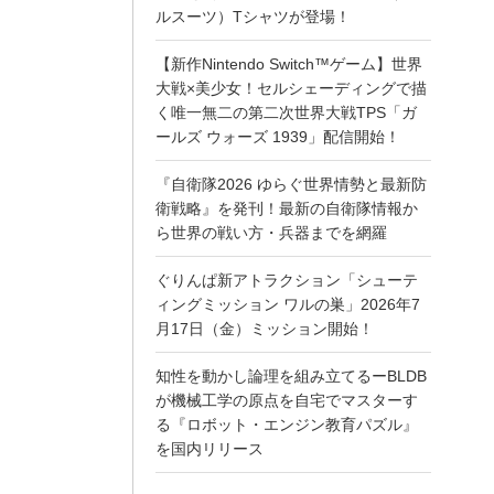
ルスーツ）Tシャツが登場！
【新作Nintendo Switch™ゲーム】世界
大戦×美少女！セルシェーディングで描
く唯一無二の第二次世界大戦TPS「ガ
ールズ ウォーズ 1939」配信開始！
『自衛隊2026 ゆらぐ世界情勢と最新防
衛戦略』を発刊！最新の自衛隊情報か
ら世界の戦い方・兵器までを網羅
ぐりんぱ新アトラクション「シューテ
ィングミッション ワルの巣」2026年7
月17日（金）ミッション開始！
知性を動かし論理を組み立てるーBLDB
が機械工学の原点を自宅でマスターす
る『ロボット・エンジン教育パズル』
を国内リリース