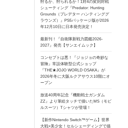
狩るか、狩られるか！1対4の変則対戦
シューティング『Predator: Hunting
Grounds（プレデター ハンティンググ
ラウンズ）』PS5パッケージ版が2026
年12月10日に日本発売決定！
最新刊！『自衛隊新戦力図鑑2026-
2027』発売【サンエイムック】
コンセプトは悪！『ジョジョの奇妙な
冒険』常設体験型公式ショップ
『THE★JOJO WORLD OSAKA』が
2026年冬に大阪ルクアサウス10階にオ
ープン
放送40周年記念『機動戦士ガンダム
ZZ』より筆絵タッチで描いたMS（モビ
ルスーツ）Tシャツが登場！
【新作Nintendo Switch™ゲーム】世界
大戦×美少女！セルシェーディングで描