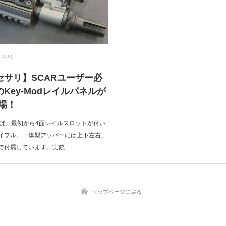
12-20
セサリ】SCARユーザー必
Key-Modレイルパネルが
場！
えば、最初から4面レイルスロットが付い
イフル。一体型アッパーには上下左右、
で付属しています。実銃…
トップページに戻る