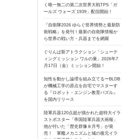
く唯一無二の第二次世界大戦TPS「ガ
ールズ ウォーズ 1939」配信開始！
『自衛隊2026 ゆらぐ世界情勢と最新防
衛戦略』を発刊！最新の自衛隊情報か
ら世界の戦い方・兵器までを網羅
ぐりんぱ新アトラクション「シューテ
ィングミッション ワルの巣」2026年7
月17日（金）ミッション開始！
知性を動かし論理を組み立てるーBLDB
が機械工学の原点を自宅でマスターす
る『ロボット・エンジン教育パズル』
を国内リリース
陸軍兵器120点超が描かれた超特大イラ
ストポスター「帝国陸軍兵器大画報」
他が付いた「歴史群像８月号」が発
売！ 軍艦メカニズムと城の復元イラ