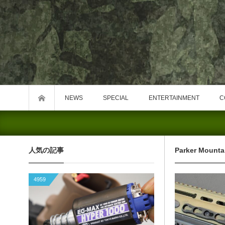
NEWS
SPECIAL
ENTERTAINMENT
C
人気の記事
Parker Mounta
4959