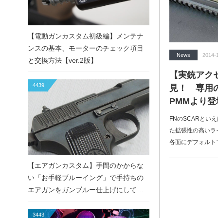
【電動ガンカスタム初級編】メンテナ
ンスの基本、モーターのチェック項目
News
2014-
と交換方法【ver.2版】
【実銃アク
4439
見！ 専用の
PMMより登
FNのSCARとい
た拡張性の高いラ
各面にデフォルト
【エアガンカスタム】手間のかからな
い「お手軽ブルーイング」で手持ちの
エアガンをガンブルー仕上げにしてみ
た！
3443