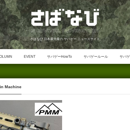
さばなび 日本最大級の サバゲー ニュースサイト
OLUMN
EVENT
サバゲーHowTo
サバゲールール
サバゲ
in Machine