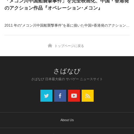
「メコン川中国船襲撃事件」を完全映画化、中国・香港発
のアクション作品『オペレーション･メコン』
2011 年の“メコン川中国船襲撃事件”を基に描いた中国=香港発のアクション映
画『オペレーション･メコン』（原題：湄公河行動 Operation Mekong）が、
東京と大阪で順次開催される新作中国映画の上映企画「アジアンムービーセ
トップページに戻る
レクション 2017」の一作品として上映される。本作は「メコン大作戦」とい
うタイトルで、第 29 回東京国際映画祭（TIFF 2016）のワールド・フォーカ
ス部門で上映された作品である。
「ミリブロNews」で続きを読む
さばなび 日本最大級の サバゲー ニュースサイト
About Us