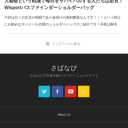
大都会という戦場で毎日をサバイバルする人たちは必見！
Wisportパスファインダーショルダーバッグ
今回は日々の生活が戦闘であり命掛けの真剣勝負なんです！！！という戦士
にお勧めなサバイバル仕様のショルダーバックのご紹介です！外装は耐水性
の…
トップページに戻る
さばなび 日本最大級の サバゲー ニュースサイト
About Us