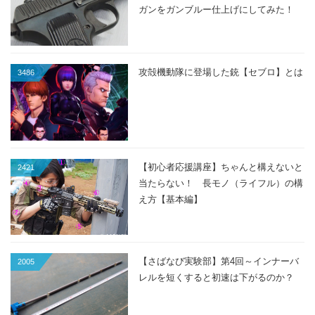
ガンをガンブルー仕上げにしてみた！
攻殻機動隊に登場した銃【セブロ】とは
3486
【初心者応援講座】ちゃんと構えないと
2421
当たらない！ 長モノ（ライフル）の構
え方【基本編】
【さばなび実験部】第4回～インナーバ
2005
レルを短くすると初速は下がるのか？