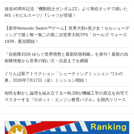
放送40周年記念『機動戦士ガンダムZZ』より筆絵タッチで描いた
MS（モビルスーツ）Tシャツが登場！
【新作Nintendo Switch™ゲーム】世界大戦×美少女！セルシェーデ
ィングで描く唯一無二の第二次世界大戦TPS「ガールズ ウォーズ
1939」配信開始！
『自衛隊2026 ゆらぐ世界情勢と最新防衛戦略』を発刊！最新の自
衛隊情報から世界の戦い方・兵器までを網羅
ぐりんぱ新アトラクション「シューティングミッション ワルの
巣」2026年7月17日（金）ミッション開始！
知性を動かし論理を組み立てるーBLDBが機械工学の原点を自宅で
マスターする『ロボット・エンジン教育パズル』を国内リリース