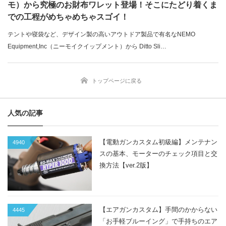
モ）から究極のお財布ワレット登場！そこにたどり着くま
での工程がめちゃめちゃスゴイ！
テントや寝袋など、デザイン製の高いアウトドア製品で有名なNEMO
Equipment,Inc（ニーモイクイップメント）から Ditto Sli…
トップページに戻る
人気の記事
【電動ガンカスタム初級編】メンテナン
4940
スの基本、モーターのチェック項目と交
換方法【ver.2版】
【エアガンカスタム】手間のかからない
4445
「お手軽ブルーイング」で手持ちのエア