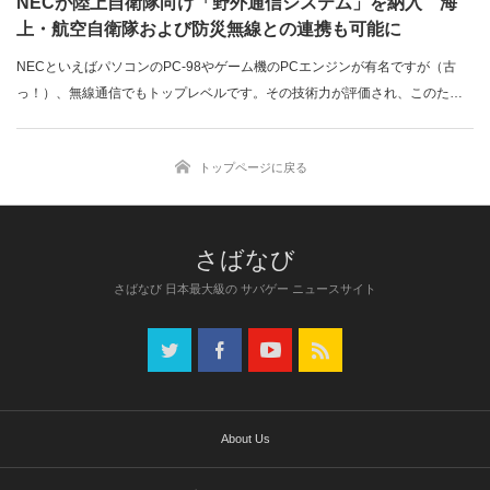
NECが陸上自衛隊向け「野外通信システム」を納入 海
上・航空自衛隊および防災無線との連携も可能に
NECといえばパソコンのPC-98やゲーム機のPCエンジンが有名ですが（古
っ！）、無線通信でもトップレベルです。その技術力が評価され、このたび
陸上自衛…
トップページに戻る
さばなび 日本最大級の サバゲー ニュースサイト
About Us