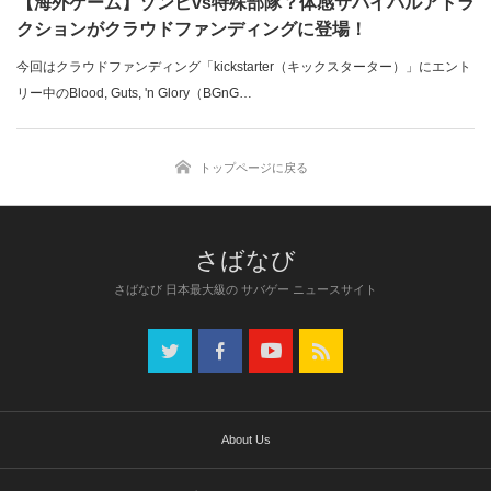
【海外ゲーム】ゾンビvs特殊部隊？体感サバイバルアトラ
クションがクラウドファンディングに登場！
今回はクラウドファンディング「kickstarter（キックスターター）」にエント
リー中のBlood, Guts, 'n Glory（BGnG…
トップページに戻る
さばなび 日本最大級の サバゲー ニュースサイト
About Us