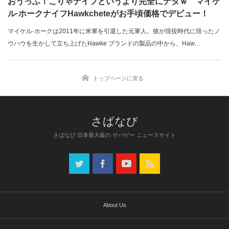
おうっふ！こりゃナイフというより完全にナタｗ マイケ
ル·ホークナイフHawkcheteがお手頃価格でデビュー！
マイケル·ホークは2011年に米軍を引退した元軍人。彼が現役時代に培ったノ
ウハウを生かして立ち上げたHawke ブランドの製品の中から、Haw…
トップページに戻る
さばなび 日本最大級の サバゲー ニュースサイト
About Us