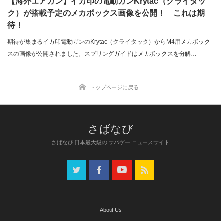
【海外エアガン】イカ印の電動ガンKrytac（クライタッ
ク）が搭載予定のメカボックス画像を公開！ これは期
待！
期待が集まるイカ印電動ガンのKrytac（クライタック）からM4用メカボック
スの画像が公開されました。スプリングガイドはメカボックスを分解…
トップページに戻る
さばなび 日本最大級の サバゲー ニュースサイト
About Us