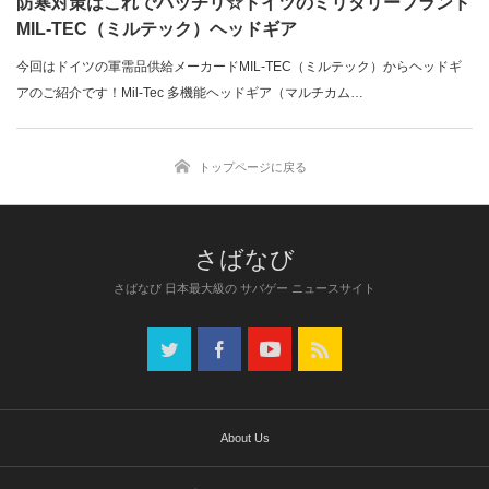
防寒対策はこれでバッチリ☆ドイツのミリタリーブランド
MIL-TEC（ミルテック）ヘッドギア
今回はドイツの軍需品供給メーカードMIL-TEC（ミルテック）からヘッドギ
アのご紹介です！Mil-Tec 多機能ヘッドギア（マルチカム…
トップページに戻る
さばなび 日本最大級の サバゲー ニュースサイト
About Us