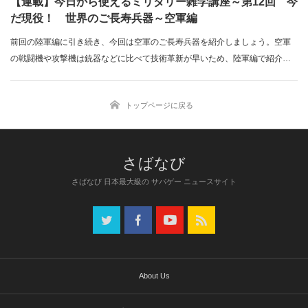
【連載】今日から使えるミリタリー雑学講座～第12回 今
だ現役！ 世界のご長寿兵器～空軍編
前回の陸軍編に引き続き、今回は空軍のご長寿兵器を紹介しましょう。空軍
の戦闘機や攻撃機は銃器などに比べて技術革新が早いため、陸軍編で紹介し
たM2機関銃の…
トップページに戻る
さばなび 日本最大級の サバゲー ニュースサイト
About Us