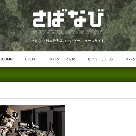
さばなび 日本最大級の サバゲー ニュースサイト
OLUMN
EVENT
サバゲーHowTo
サバゲールール
サバゲ