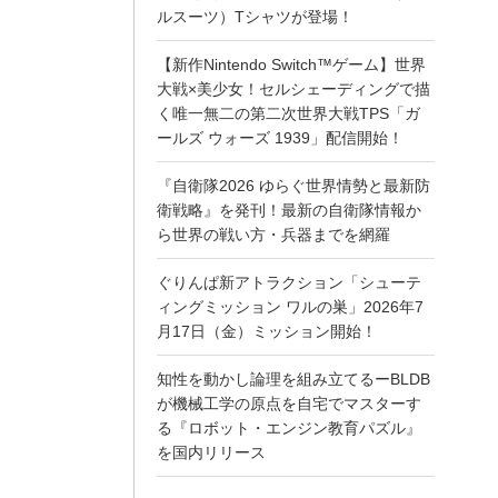
ルスーツ）Tシャツが登場！
【新作Nintendo Switch™ゲーム】世界
大戦×美少女！セルシェーディングで描
く唯一無二の第二次世界大戦TPS「ガ
ールズ ウォーズ 1939」配信開始！
『自衛隊2026 ゆらぐ世界情勢と最新防
衛戦略』を発刊！最新の自衛隊情報か
ら世界の戦い方・兵器までを網羅
ぐりんぱ新アトラクション「シューテ
ィングミッション ワルの巣」2026年7
月17日（金）ミッション開始！
知性を動かし論理を組み立てるーBLDB
が機械工学の原点を自宅でマスターす
る『ロボット・エンジン教育パズル』
を国内リリース