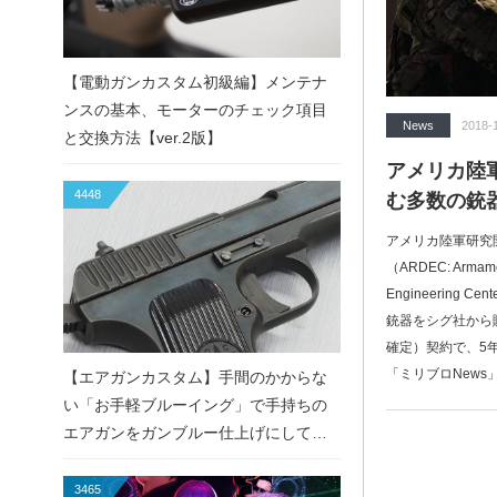
【電動ガンカスタム初級編】メンテナ
ンスの基本、モーターのチェック項目
News
2018-
と交換方法【ver.2版】
アメリカ陸軍
4448
む多数の銃
アメリカ陸軍研究
（ARDEC: Armamen
Engineering
銃器をシグ社から
確定）契約で、5
「ミリブロNews」
【エアガンカスタム】手間のかからな
い「お手軽ブルーイング」で手持ちの
エアガンをガンブルー仕上げにしてみ
た！
3465