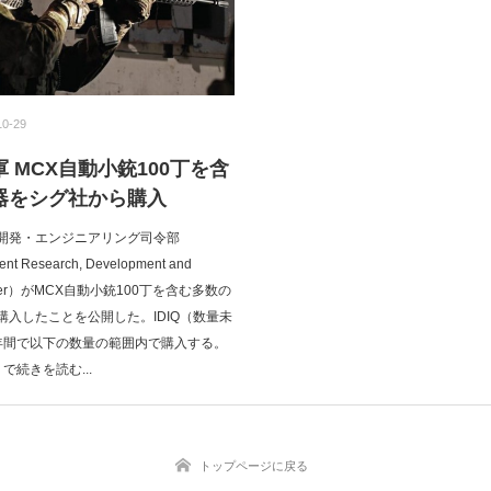
10-29
 MCX自動小銃100丁を含
器をシグ社から購入
開発・エンジニアリング司令部
t Research, Development and
 Center）がMCX自動小銃100丁を含む多数の
購入したことを公開した。IDIQ（数量未
年間で以下の数量の範囲内で購入する。
で続きを読む...
トップページに戻る