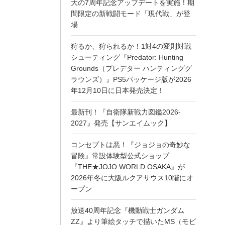
大の7周年記念アップデートを実施！期
間限定の新戦闘モード「現代戦」が登
場
狩るか、狩られるか！1対4の変則対戦
シューティング『Predator: Hunting
Grounds（プレデター ハンティンググ
ラウンズ）』PS5パッケージ版が2026
年12月10日に日本発売決定！
最新刊！『自衛隊新戦力図鑑2026-
2027』発売【サンエイムック】
コンセプトは悪！『ジョジョの奇妙な
冒険』常設体験型公式ショップ
『THE★JOJO WORLD OSAKA』が
2026年冬に大阪ルクアサウス10階にオ
ープン
放送40周年記念『機動戦士ガンダム
ZZ』より筆絵タッチで描いたMS（モビ